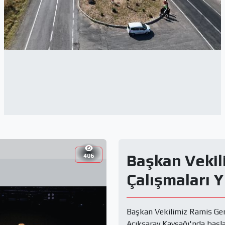
Başkan Vekil
406
Çalışmaları Y
Başkan Vekilimiz Ramis Genc
Açıksaray Kavşağı'nda başlatt