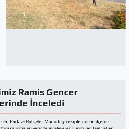
imiz Ramis Gencer
erinde İnceledi
er, Park ve Bahçeler Müdürlüğü ekiplerimizin ilçemiz 
ığı çalışmaları yerinde inceleyerek yürütülen faaliyetler 