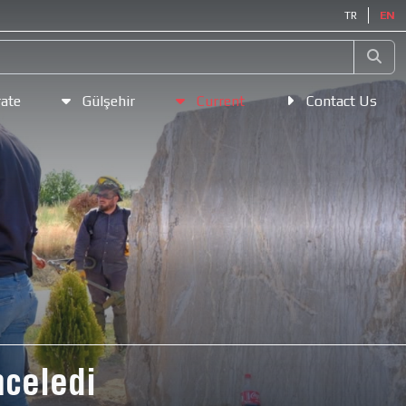
TR
EN
ate
Gülşehir
Current
Contact Us
nceledi