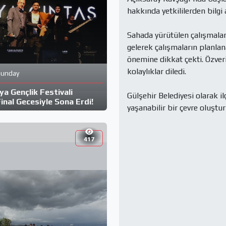
hakkında yetkililerden bilgi al
Sahada yürütülen çalışmaları
gelerek çalışmaların planla
önemine dikkat çekti. Özver
kolaylıklar diledi.

Sunday
a Gençlik Festivali
Gülşehir Belediyesi olarak i
nal Gecesiyle Sona Erdi!
yaşanabilir bir çevre oluştu
417