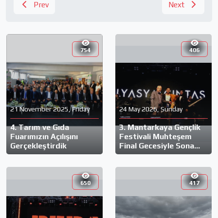
Prev
Next
754
406
21 November 2025, Friday
24 May 2026, Sunday
4. Tarım ve Gıda
3. Mantarkaya Gençlik
Fuarımızın Açılışını
Festivali Muhteşem
Gerçekleştirdik
Final Gecesiyle Sona
Erdi!
650
417